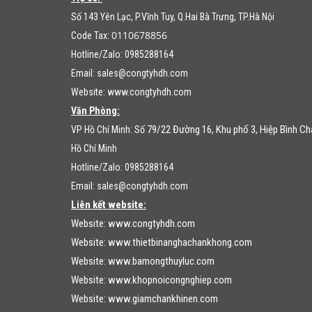
Số 143 Yên Lạc, P.Vĩnh Tuy, Q.Hai Bà Trưng, TP.Hà Nội
0110678856
Code Tax:
Hotline/Zalo: 0985288164
Email:
sales@congtyhdh.com
Website:
www.congtyhdh.com
Văn Phòng:
79/22 Đường 16, Khu phố 3, Hiệp Bình C
VP Hồ Chí Minh: Số
Hồ Chí Minh
Hotline/Zalo: 0985288164
Email:
sales@congtyhdh.com
Liên kết website:
Website:
www.congtyhdh.com
Website:
www.thietbinanghachankhong.com
Website:
www.bamongthuyluc.com
Website:
www.khopnoicongnghiep.com
Website:
www.giamchankhinen.com