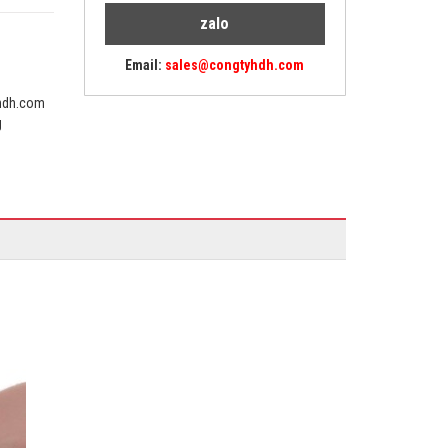
zalo
Email:
sales@congtyhdh.com
yhdh.com
g