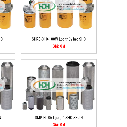
HC
SHRE-C10-100W Lọc thủy lực SHC
Giá: 0 đ
N
SMP-EL-06 Lọc gió SHC-SEJIN
Giá: 0 đ