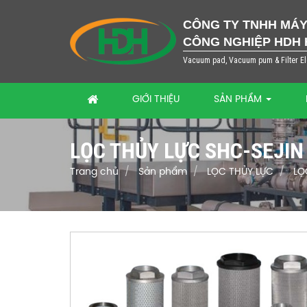
CÔNG TY TNHH MÁY 
CÔNG NGHIỆP HDH 
Vacuum pad, Vacuum pum & Filter E
GIỚI THIỆU
SẢN PHẨM
LỌC THỦY LỰC SHC-SEJIN
Trang chủ
Sản phẩm
LỌC THỦY LỰC
LỌ