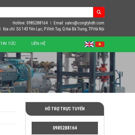
Hotline: 0985288164
Email: sales@congtyhdh.com
Địa chỉ: Số 143 Yên Lạc, P.Vĩnh Tuy, Q.Hai Bà Trưng, TP.Hà Nội
TIN TỨC
LIÊN HỆ
HỖ TRỢ TRỰC TUYẾN
0985288164