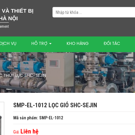
VÀ THIẾT BỊ
HÀ NỘI
lement
DỊCH VỤ
HỖ TRỢ
KHO HÀNG
ĐỐI TÁC
C THỦY LỰC SHC-SEJIN
SMP-EL-1012 LỌC GIÓ SHC-SEJIN
Mã sản phẩm: SMP-EL-1012
Liên hệ
Giá: