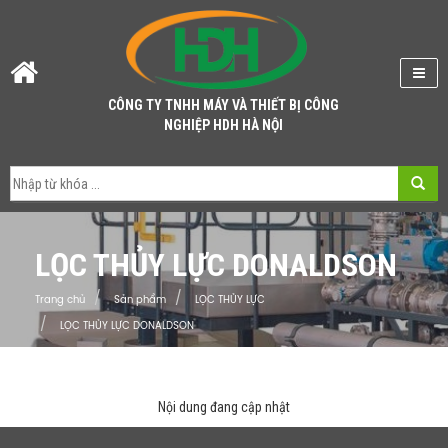
CÔNG TY TNHH MÁY VÀ THIẾT BỊ CÔNG
NGHIỆP HDH HÀ NỘI
LỌC THỦY LỰC DONALDSON
Trang chủ
Sản phẩm
LỌC THỦY LỰC
LỌC THỦY LỰC DONALDSON
Nội dung đang cập nhật