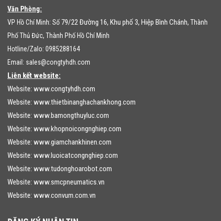
Văn Phòng:
79/22 Đường 16, Khu phố 3, Hiệp Bình Chánh
VP Hồ Chí Minh: Số
, Thành
Phố Thủ Đức, Thành Phố Hồ Chí Minh
Hotline/Zalo: 0985288164
Email:
sales@congtyhdh.com
Liên kết website:
Website:
www.congtyhdh.com
Website:
www.thietbinanghachankhong.com
Website:
www.bamongthuyluc.com
Website:
www.khopnoicongnghiep.com
Website:
www.giamchankhinen.com
Website:
www.luoicatcongnghiep.com
Website:
www.tudonghoarobot.com
Website:
www.smcpneumatics.vn
Website:
www.convum.com.vn