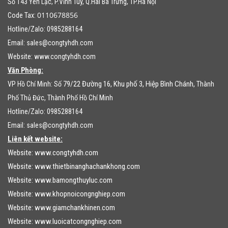
Số 143 Yên Lạc, P.Vĩnh Tuy, Q.Hai Bà Trưng, TP.Hà Nội
0110678856
Code Tax:
Hotline/Zalo: 0985288164
Email:
sales@congtyhdh.com
Website:
www.congtyhdh.com
Văn Phòng:
79/22 Đường 16, Khu phố 3, Hiệp Bình Chánh
VP Hồ Chí Minh: Số
, Thành
Phố Thủ Đức, Thành Phố Hồ Chí Minh
Hotline/Zalo: 0985288164
Email:
sales@congtyhdh.com
Liên kết website:
Website:
www.congtyhdh.com
Website:
www.thietbinanghachankhong.com
Website:
www.bamongthuyluc.com
Website:
www.khopnoicongnghiep.com
Website:
www.giamchankhinen.com
Website:
www.luoicatcongnghiep.com