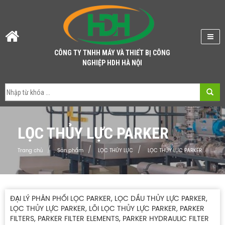
CÔNG TY TNHH MÁY VÀ THIẾT BỊ CÔNG
NGHIỆP HDH HÀ NỘI
LỌC THỦY LỰC PARKER
Trang chủ
Sản phẩm
LỌC THỦY LỰC
LỌC THỦY LỰC PARKER
ĐẠI LÝ PHÂN PHỐI LỌC PARKER, LỌC DẦU THỦY LỰC PARKER,
LỌC THỦY LỰC PARKER, LÕI LỌC THỦY LỰC PARKER, PARKER
FILTERS, PARKER FILTER ELEMENTS, PARKER HYDRAULIC FILTER