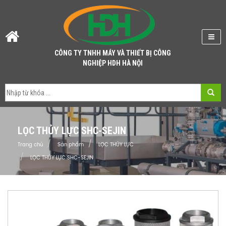
CÔNG TY TNHH MÁY VÀ THIẾT BỊ CÔNG
NGHIỆP HDH HÀ NỘI
LỌC THỦY LỰC SHC-SEJIN
Trang chủ
Sản phẩm
LỌC THỦY LỰC
LỌC THỦY LỰC SHC-SEJIN