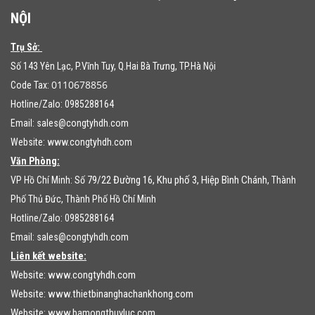
NỘI
Trụ Sở:
Số 143 Yên Lạc, P.Vĩnh Tuy, Q.Hai Bà Trưng, TP.Hà Nội
0110678856
Code Tax:
Hotline/Zalo: 0985288164
Email:
sales@congtyhdh.com
Website:
www.congtyhdh.com
Văn Phòng:
79/22 Đường 16, Khu phố 3, Hiệp Bình Chánh
VP Hồ Chí Minh: Số
, Thành
Phố Thủ Đức, Thành Phố Hồ Chí Minh
Hotline/Zalo: 0985288164
Email:
sales@congtyhdh.com
Liên kết website:
Website:
www.congtyhdh.com
Website:
www.thietbinanghachankhong.com
Website:
www.bamongthuyluc.com