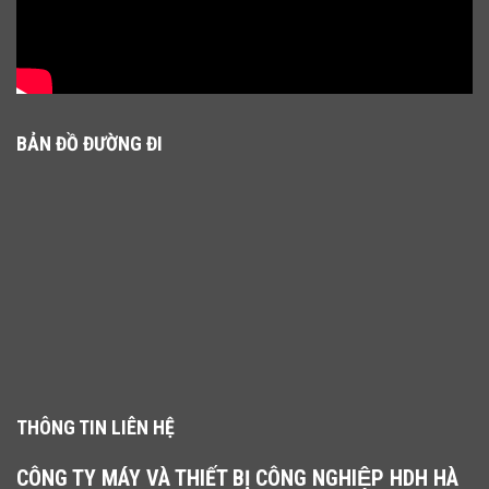
BẢN ĐỒ ĐƯỜNG ĐI
THÔNG TIN LIÊN HỆ
CÔNG TY MÁY VÀ THIẾT BỊ CÔNG NGHIỆP HDH HÀ