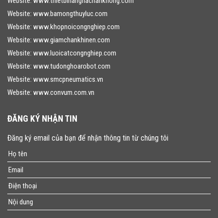
Website:
www.thietbinanghachankhong.com
Website:
www.bamongthuyluc.com
Website:
www.khopnoicongnghiep.com
Website:
www.giamchankhinen.com
Website:
www.luoicatcongnghiep.com
Website:
www.tudonghoarobot.com
Website:
www.smcpneumatics.vn
Website:
www.convum.com.vn
ĐĂNG KÝ NHẬN TIN
Đăng ký email của bạn để nhận thông tin từ chúng tôi