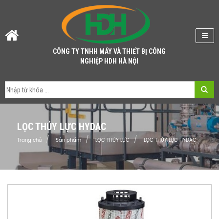
CÔNG TY TNHH MÁY VÀ THIẾT BỊ CÔNG
NGHIỆP HDH HÀ NỘI
LỌC THỦY LỰC HYDAC
Trang chủ
Sản phẩm
LỌC THỦY LỰC
LỌC THỦY LỰC HYDAC