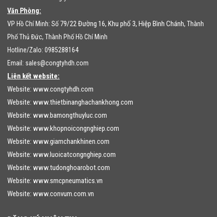
Văn Phòng:
79/22 Đường 16, Khu phố 3, Hiệp Bình Chánh
VP Hồ Chí Minh: Số
, Thành
Phố Thủ Đức, Thành Phố Hồ Chí Minh
Hotline/Zalo: 0985288164
Email:
sales@congtyhdh.com
Liên kết website:
Website:
www.congtyhdh.com
Website:
www.thietbinanghachankhong.com
Website:
www.bamongthuyluc.com
Website:
www.khopnoicongnghiep.com
Website:
www.giamchankhinen.com
Website:
www.luoicatcongnghiep.com
Website:
www.tudonghoarobot.com
Website:
www.smcpneumatics.vn
Website:
www.convum.com.vn