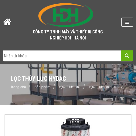
CÔNG TY TNHH MÁY VÀ THIẾT BỊ CÔNG
NGHIỆP HDH HÀ NỘI
LỌC THỦY LỰC HYDAC
Trang chủ
Sản phẩm
LỌC THỦY LỰC
LỌC THỦY LỰC HYDAC