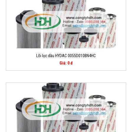
Lõi lọc dầu HYDAC 0055D010BN4HC
Giá: 0 đ