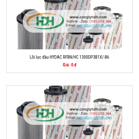
Lõi lọc dầu HYDAC RFBN/HC 1300DP3B1X/-B6
Giá: 0 đ