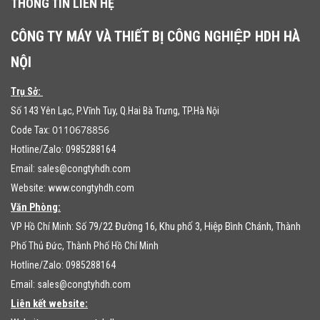
THÔNG TIN LIÊN HỆ
CÔNG TY MÁY VÀ THIẾT BỊ CÔNG NGHIỆP HDH HÀ
NỘI
Trụ Sở:
Số 143 Yên Lạc, P.Vĩnh Tuy, Q.Hai Bà Trưng, TP.Hà Nội
0110678856
Code Tax:
Hotline/Zalo: 0985288164
Email:
sales@congtyhdh.com
Website:
www.congtyhdh.com
Văn Phòng:
79/22 Đường 16, Khu phố 3, Hiệp Bình Chánh
VP Hồ Chí Minh: Số
, Thành
Phố Thủ Đức, Thành Phố Hồ Chí Minh
Hotline/Zalo: 0985288164
Email:
sales@congtyhdh.com
Liên kết website: