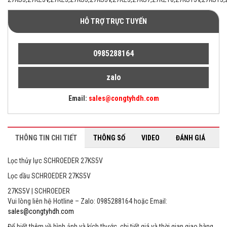
HỖ TRỢ TRỰC TUYẾN
0985288164
zalo
Email:
sales@congtyhdh.com
THÔNG TIN CHI TIẾT
THÔNG SỐ
VIDEO
ĐÁNH GIÁ
Lọc thủy lực SCHROEDER 27KS5V
Lọc dầu SCHROEDER 27KS5V
27KS5V | SCHROEDER
Vui lòng liên hệ Hotline – Zalo: 0985288164 hoặc Email:
sales@congtyhdh.com
Để biết thêm về hình ảnh và kích thước, chi tiết giá và thời gian giao hàng