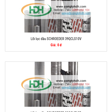
Lõi lọc dầu SCHROEDER 39QCLS10V
Giá: 0 đ