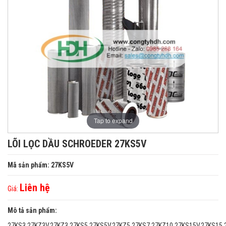
Tap to expand
LÕI LỌC DẦU SCHROEDER 27KS5V
Mã sản phẩm: 27KS5V
Liên hệ
Giá:
Mô tả sản phẩm:
27KS3,27KZ3V,27KZ3,27KS5,27KS5V,27KZ5,27KS7,27KZ10,27KS15V,27KS15