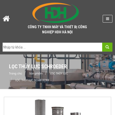
CÔNG TY TNHH MÁY VÀ THIẾT BỊ CÔNG
NGHIỆP HDH HÀ NỘI
LỌC THỦY LỰC SCHROEDER
Trang chủ
Sản phẩm
LỌC THỦY LỰC
LỌC THỦY LỰC SCHROEDER