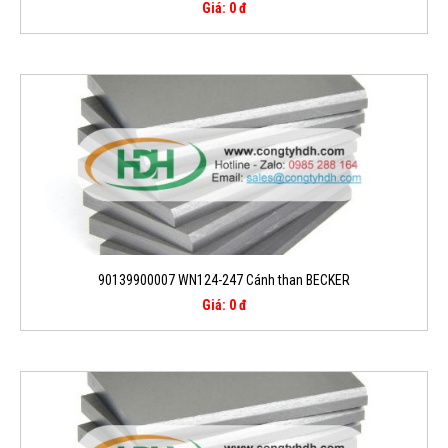
Giá: 0 đ
90139900007 WN124-247 Cánh than BECKER
Giá: 0 đ