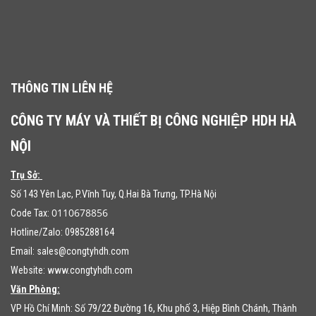
THÔNG TIN LIÊN HỆ
CÔNG TY MÁY VÀ THIẾT BỊ CÔNG NGHIỆP HDH HÀ
NỘI
Trụ Sở:
Số 143 Yên Lạc, P.Vĩnh Tuy, Q.Hai Bà Trưng, TP.Hà Nội
0110678856
Code Tax:
Hotline/Zalo: 0985288164
Email:
sales@congtyhdh.com
Website:
www.congtyhdh.com
Văn Phòng:
79/22 Đường 16, Khu phố 3, Hiệp Bình Chánh
VP Hồ Chí Minh: Số
, Thành