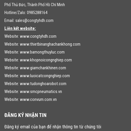
Phố Thủ Đức, Thành Phố Hồ Chí Minh
Hotline/Zalo: 0985288164
Email:
sales@congtyhdh.com
Liên kết website:
Website:
www.congtyhdh.com
Website:
www.thietbinanghachankhong.com
Website:
www.bamongthuyluc.com
Website:
www.khopnoicongnghiep.com
Website:
www.giamchankhinen.com
Website:
www.luoicatcongnghiep.com
Website:
www.tudonghoarobot.com
Website:
www.smcpneumatics.vn
Website:
www.convum.com.vn
ĐĂNG KÝ NHẬN TIN
Đăng ký email của bạn để nhận thông tin từ chúng tôi