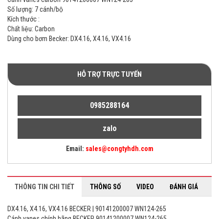
Số lượng: 7 cánh/bộ
Kích thước :
Chất liệu: Carbon
Dùng cho bơm Becker: DX4.16, X4.16, VX4.16
HỖ TRỢ TRỰC TUYẾN
0985288164
zalo
Email:
sales@congtyhdh.com
THÔNG TIN CHI TIẾT
THÔNG SỐ
VIDEO
ĐÁNH GIÁ
DX4.16, X4.16, VX4.16 BECKER | 90141200007 WN124-265
Cánh vanes chính hãng BECKER 90141200007 WN124-265