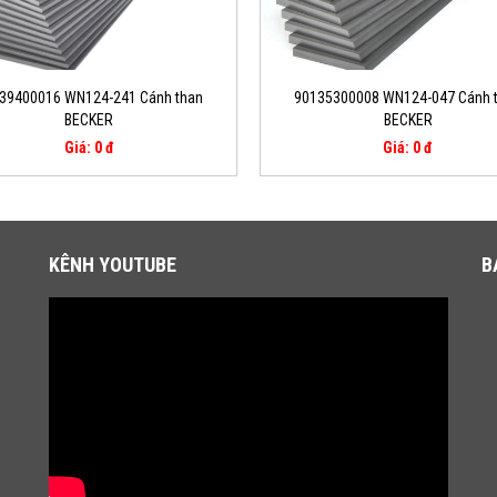
39400016 WN124-241 Cánh than
90135300008 WN124-047 Cánh 
BECKER
BECKER
Giá: 0 đ
Giá: 0 đ
KÊNH YOUTUBE
B