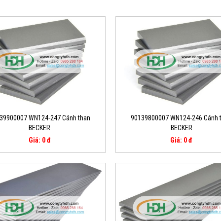
39900007 WN124-247 Cánh than
90139800007 WN124-246 Cánh 
BECKER
BECKER
Giá: 0 đ
Giá: 0 đ