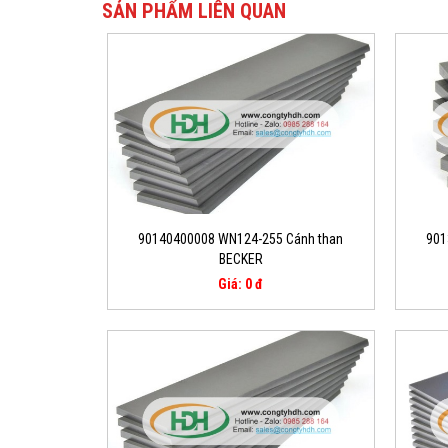
SẢN PHẨM LIÊN QUAN
90140400008 WN124-255 Cánh than
901
BECKER
Giá: 0 đ