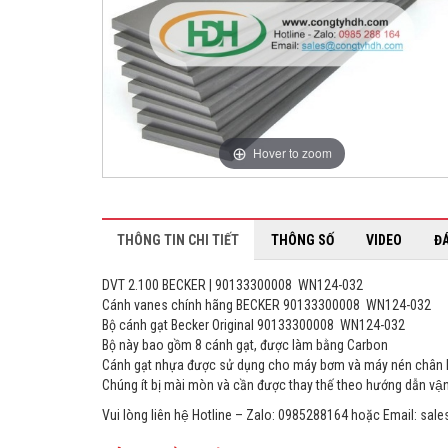
Hover to zoom
THÔNG TIN CHI TIẾT
THÔNG SỐ
VIDEO
Đ
DVT 2.100 BECKER | 90133300008 WN124-032
Cánh vanes chính hãng BECKER 90133300008 WN124-032
Bộ cánh gạt Becker Original 90133300008 WN124-032
Bộ này bao gồm 8 cánh gạt, được làm bằng Carbon
Cánh gạt nhựa được sử dụng cho máy bơm và máy nén chân
Chúng ít bị mài mòn và cần được thay thế theo hướng dẫn vậ
Vui lòng liên hệ Hotline – Zalo: 0985288164 hoặc Email: sales@c