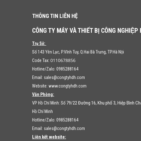
THÔNG TIN LIÊN HỆ
CÔNG TY MÁY VÀ THIẾT BỊ CÔNG NGHIỆP
Trụ Sở:
Số 143 Yên Lạc, P.Vĩnh Tuy, Q.Hai Bà Trưng, TP.Hà Nội
0110678856
Code Tax:
Hotline/Zalo: 0985288164
Email:
sales@congtyhdh.com
Website:
www.congtyhdh.com
Văn Phòng:
79/22 Đường 16, Khu phố 3, Hiệp Bình C
VP Hồ Chí Minh: Số
Hồ Chí Minh
Hotline/Zalo: 0985288164
Email:
sales@congtyhdh.com
Liên kết website: