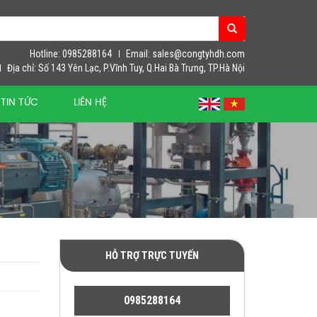
Hotline: 0985288164
Email: sales@congtyhdh.com
Địa chỉ: Số 143 Yên Lạc, P.Vĩnh Tuy, Q.Hai Bà Trưng, TP.Hà Nội
TIN TỨC
LIÊN HỆ
HỖ TRỢ TRỰC TUYẾN
0985288164