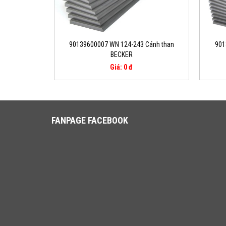
90139600007 WN 124-243 Cánh than
901
BECKER
Giá: 0 đ
FANPAGE FACEBOOK