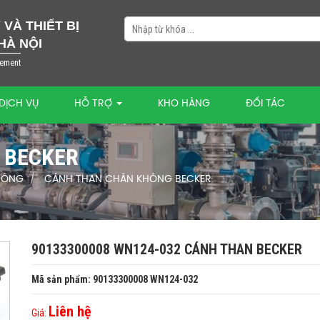
VÀ THIẾT BỊ
HÀ NỘI
lement
DỊCH VỤ
HỖ TRỢ
KHO HÀNG
ĐỐI TÁC
 BECKER
HÔNG
CÁNH THAN CHÂN KHÔNG BECKER
90133300008 WN124-032 CÁNH THAN BECKER
Mã sản phẩm: 90133300008 WN124-032
Liên hệ
Giá: