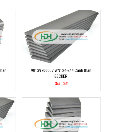
than
90139700007 WN124-244 Cánh than
BECKER
Giá: 0 đ