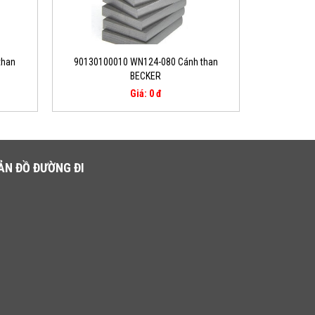
than
90130100010 WN124-080 Cánh than
BECKER
Giá: 0 đ
ẢN ĐỒ ĐƯỜNG ĐI