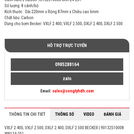
Số lượng: 8 cánh/bộ
Kích thước : Dài 220mm x Rộng 87mm x Chiều cao 6mm
Chất liệu: Carbon
Dùng cho bơm Becker: VXLF 2.400, VXLF 2.500, DXLF 2.400, DXLF 2.500
HỖ TRỢ TRỰC TUYẾN
0985288164
zalo
Email:
sales@congtyhdh.com
THÔNG TIN CHI TIẾT
THÔNG SỐ
VIDEO
ĐÁNH GIÁ
VXLF 2.400, VXLF 2.500, DXLF 2.400, DXLF 2.500 BECKER | 90132510008
WN124-251