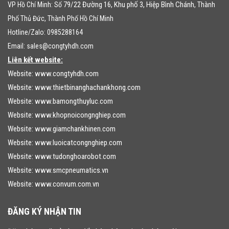
79/22 Đường 16, Khu phố 3, Hiệp Bình Chánh
VP Hồ Chí Minh: Số
, Thành
Phố Thủ Đức, Thành Phố Hồ Chí Minh
Hotline/Zalo: 0985288164
Email:
sales@congtyhdh.com
Liên kết website:
Website:
www.congtyhdh.com
Website:
www.thietbinanghachankhong.com
Website:
www.bamongthuyluc.com
Website:
www.khopnoicongnghiep.com
Website:
www.giamchankhinen.com
Website:
www.luoicatcongnghiep.com
Website:
www.tudonghoarobot.com
Website:
www.smcpneumatics.vn
Website:
www.convum.com.vn
ĐĂNG KÝ NHẬN TIN