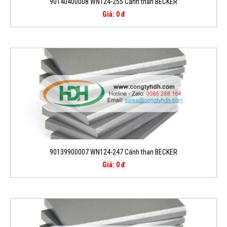
90140400008 WN124-255 Cánh than BECKER
Giá: 0 đ
90139900007 WN124-247 Cánh than BECKER
Giá: 0 đ