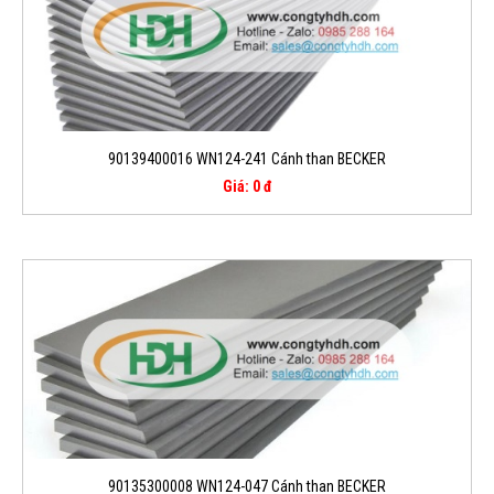
90139400016 WN124-241 Cánh than BECKER
Giá: 0 đ
90135300008 WN124-047 Cánh than BECKER