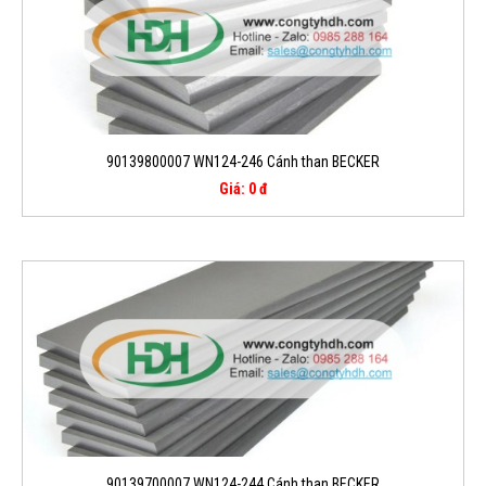
90139800007 WN124-246 Cánh than BECKER
Giá: 0 đ
90139700007 WN124-244 Cánh than BECKER