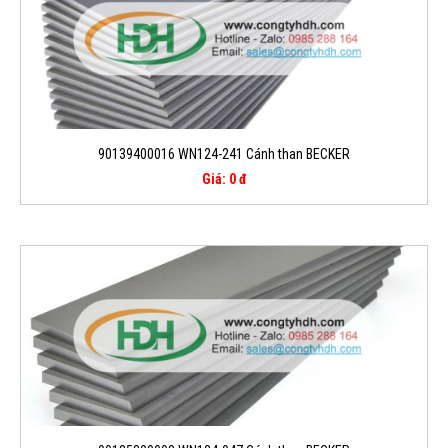
90139400016 WN124-241 Cánh than BECKER
Giá: 0 đ