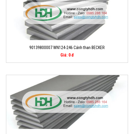
90139800007 WN124-246 Cánh than BECKER
Giá: 0 đ