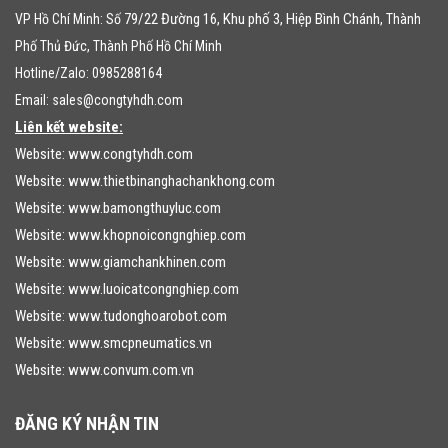
79/22 Đường 16, Khu phố 3, Hiệp Bình Chánh
VP Hồ Chí Minh: Số
, Thành
Phố Thủ Đức, Thành Phố Hồ Chí Minh
Hotline/Zalo: 0985288164
Email:
sales@congtyhdh.com
Liên kết website:
Website:
www.congtyhdh.com
Website:
www.thietbinanghachankhong.com
Website:
www.bamongthuyluc.com
Website:
www.khopnoicongnghiep.com
Website:
www.giamchankhinen.com
Website:
www.luoicatcongnghiep.com
Website:
www.tudonghoarobot.com
Website:
www.smcpneumatics.vn
Website:
www.convum.com.vn
ĐĂNG KÝ NHẬN TIN