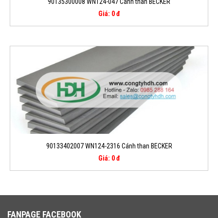
90135300008 WN124-047 Cánh than BECKER
Giá: 0 đ
90133402007 WN124-2316 Cánh than BECKER
Giá: 0 đ
FANPAGE FACEBOOK