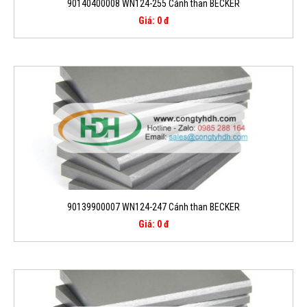
90140400008 WN124-255 Cánh than BECKER
Giá: 0 đ
90139900007 WN124-247 Cánh than BECKER
Giá: 0 đ