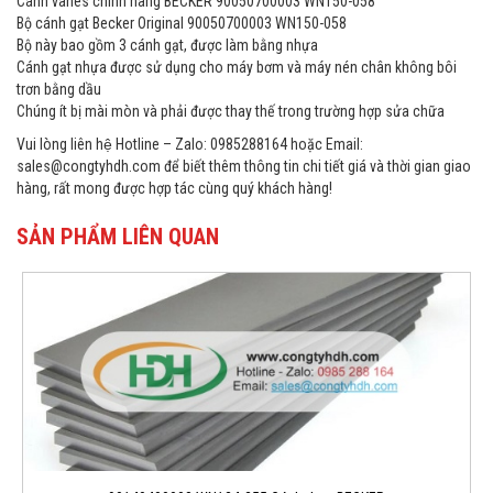
Cánh vanes chính hãng BECKER 90050700003 WN150-058
Bộ cánh gạt Becker Original 90050700003 WN150-058
Bộ này bao gồm 3 cánh gạt, được làm bằng nhựa
Cánh gạt nhựa được sử dụng cho máy bơm và máy nén chân không bôi
trơn bằng dầu
Chúng ít bị mài mòn và phải được thay thế trong trường hợp sửa chữa
Vui lòng liên hệ Hotline – Zalo: 0985288164 hoặc Email:
sales@congtyhdh.com để biết thêm thông tin chi tiết giá và thời gian giao
hàng, rất mong được hợp tác cùng quý khách hàng!
SẢN PHẨM LIÊN QUAN