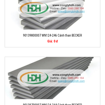
90139800007 WN124-246 Cánh than BECKER
Giá: 0 đ
90139700007 WN124-244 Cánh than BECKER