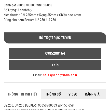
Cánh gạt 90050700003 WN150-058
Số lượng: 3 cánh/bộ
Kích thước : Dài 285mm x Rộng 55mm x Chiều cao 4mm
Dùng cho bơm Becker: U2.250, U4.250
HỖ TRỢ TRỰC TUYẾN
0985288164
zalo
Email:
sales@congtyhdh.com
THÔNG TIN CHI TIẾT
THÔNG SỐ
VIDEO
ĐÁNH GIÁ
U2.250, U4.250 BECKER | 90050700003 WN150-058