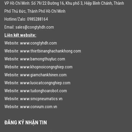
79/22 Đường 16, Khu phố 3, Hiệp Bình Chánh
VP Hồ Chí Minh: Số
, Thành
Phố Thủ Đức, Thành Phố Hồ Chí Minh
Hotline/Zalo: 0985288164
Email:
sales@congtyhdh.com
Liên kết website:
Website:
www.congtyhdh.com
Website:
www.thietbinanghachankhong.com
Website:
www.bamongthuyluc.com
Website:
www.khopnoicongnghiep.com
Website:
www.giamchankhinen.com
Website:
www.luoicatcongnghiep.com
Website:
www.tudonghoarobot.com
Website:
www.smcpneumatics.vn
Website:
www.convum.com.vn
ĐĂNG KÝ NHẬN TIN