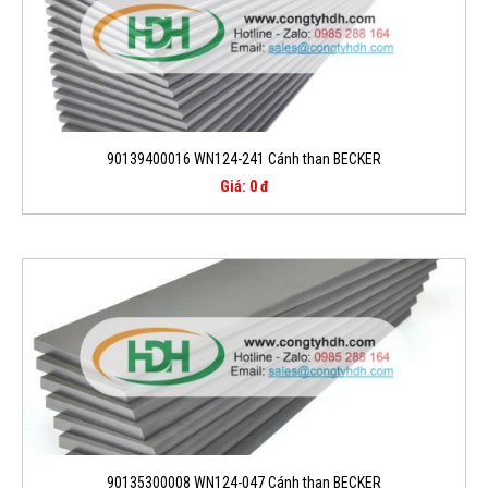
90139400016 WN124-241 Cánh than BECKER
Giá: 0 đ
90135300008 WN124-047 Cánh than BECKER